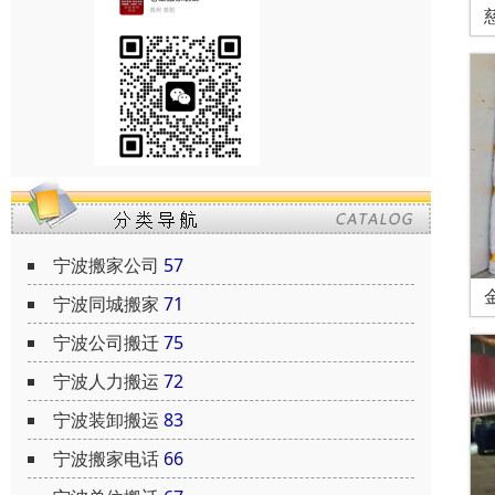
宁波搬家公司
57
宁波同城搬家
71
宁波公司搬迁
75
宁波人力搬运
72
宁波装卸搬运
83
宁波搬家电话
66