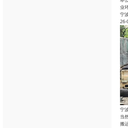
本
业
宁
26-
宁
当
搬