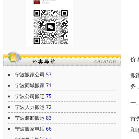
价
宁波搬家公司
57
搬
宁波同城搬家
71
务
宁波公司搬迁
75
一
宁波人力搬运
72
宁波装卸搬运
83
首
宁波搬家电话
66
和