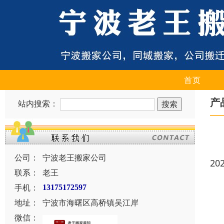
首页
产
站内搜索：
公司：
宁波老王搬家公司
20
联系：
老王
手机：
13175172597
地址：
宁波市海曙区高桥镇吴江岸
微信：