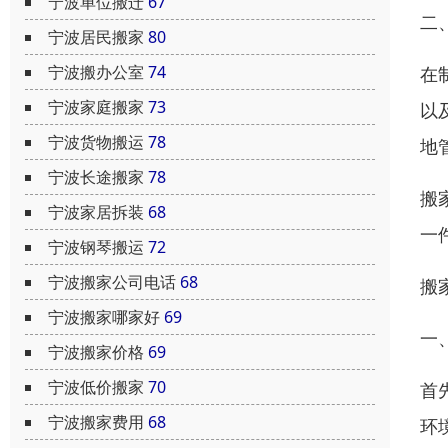
宁波单位搬迁
67
二
宁波居民搬家
80
宁波搬办公室
74
在
宁波家庭搬家
73
以
宁波货物搬运
78
地
宁波长途搬家
78
搬
宁波家居拆装
68
一
宁波钢琴搬运
72
宁波搬家公司电话
68
搬
宁波搬家哪家好
69
一
宁波搬家价格
69
宁波低价搬家
70
首
宁波搬家费用
68
环