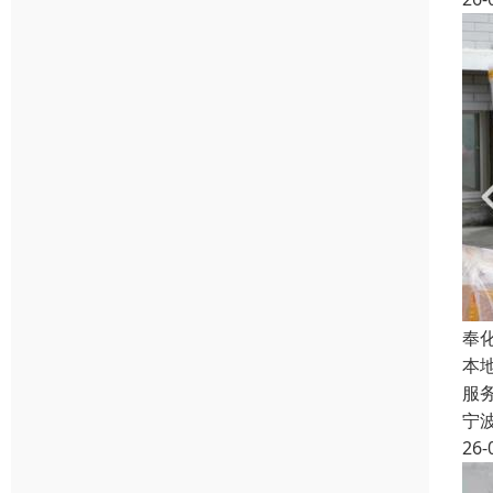
奉
本
服
宁
26-