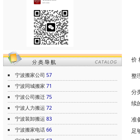
价
宁波搬家公司
57
整
宁波同城搬家
71
分
宁波公司搬迁
75
续的
宁波人力搬运
72
宁波装卸搬运
83
准
宁波搬家电话
66
足