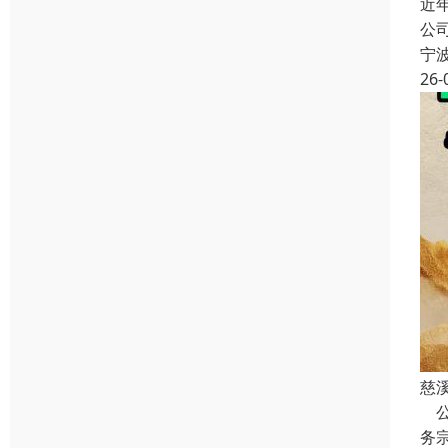
近
公
宁
26-
慈
公
务