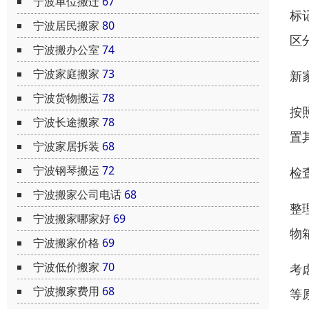
宁波单位搬迁
67
标
宁波居民搬家
80
区
宁波搬办公室
74
宁波家庭搬家
73
新
宁波货物搬运
78
按
宁波长途搬家
78
置
宁波家居拆装
68
宁波钢琴搬运
72
检
宁波搬家公司电话
68
整
宁波搬家哪家好
69
物
宁波搬家价格
69
宁波低价搬家
70
考
宁波搬家费用
68
等