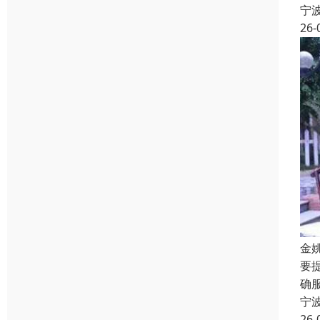
宁
26-
金
要
确
宁
26-