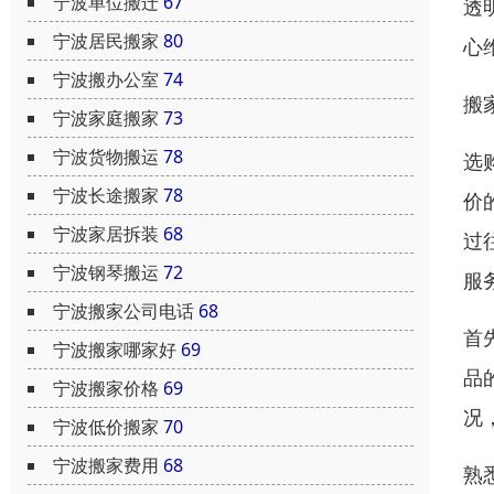
宁波单位搬迁
67
透
宁波居民搬家
80
心
宁波搬办公室
74
搬
宁波家庭搬家
73
宁波货物搬运
78
选
宁波长途搬家
78
价
宁波家居拆装
68
过
宁波钢琴搬运
72
服
宁波搬家公司电话
68
首
宁波搬家哪家好
69
品
宁波搬家价格
69
况
宁波低价搬家
70
宁波搬家费用
68
熟