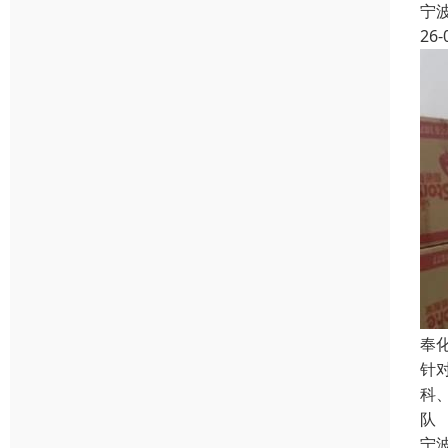
宁
26-
奉
针
科
队
宁