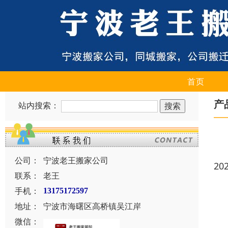
首页
产
站内搜索：
公司：
宁波老王搬家公司
20
联系：
老王
手机：
13175172597
地址：
宁波市海曙区高桥镇吴江岸
微信：