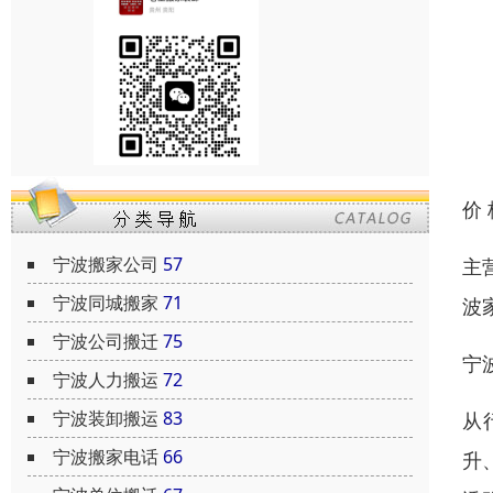
价
宁波搬家公司
57
主
宁波同城搬家
71
波
宁波公司搬迁
75
宁
宁波人力搬运
72
宁波装卸搬运
83
从
宁波搬家电话
66
升