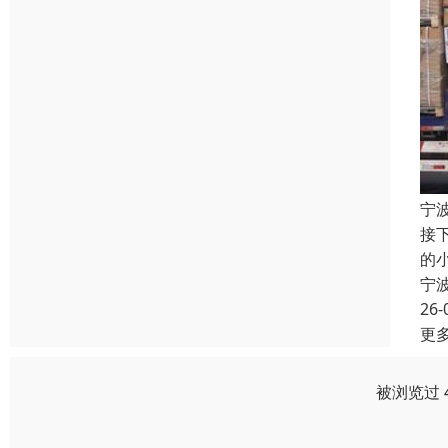
宁
接
的
宁
26-
更
被浏览过 