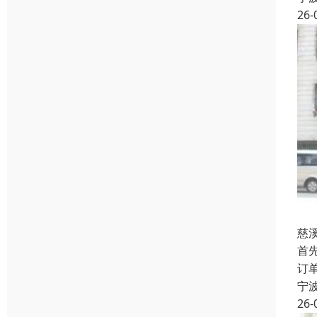
26-
慈
首
订
宁
26-