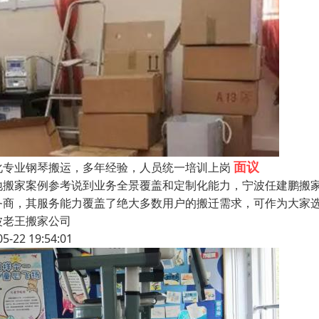
面议
化专业钢琴搬运，多年经验，人员统一培训上岗
地搬家案例参考说到业务全景覆盖和定制化能力，宁波任建鹏搬
务商，其服务能力覆盖了绝大多数用户的搬迁需求，可作为大家
波老王搬家公司
05-22 19:54:01