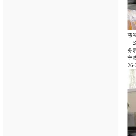
慈
公
务
宁
26-