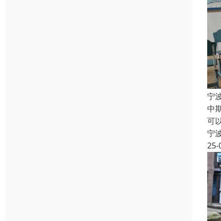
宁
中
可
宁
25-