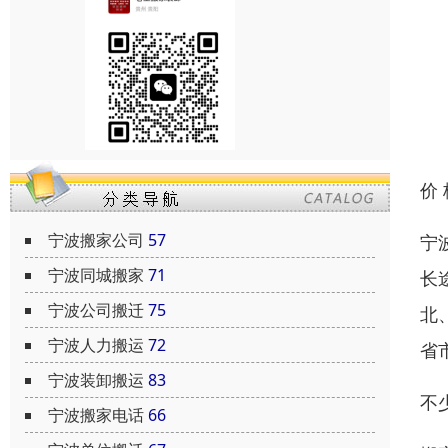
价
宁波搬家公司
57
宁
宁波同城搬家
71
长
宁波公司搬迁
75
北
宁波人力搬运
72
省
宁波装卸搬运
83
不
宁波搬家电话
66