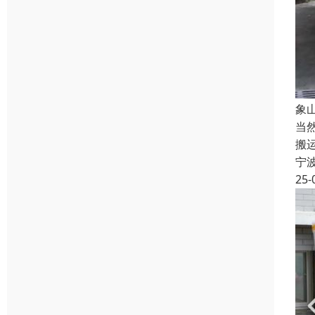
象
当
搬
宁
25-