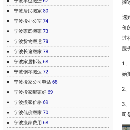
宁波单位搬迁
67
搬
宁波居民搬家
80
选
宁波搬办公室
74
价
宁波家庭搬家
73
过
宁波货物搬运
78
服
宁波长途搬家
78
宁波家居拆装
68
1
宁波钢琴搬运
72
始
宁波搬家公司电话
68
2
宁波搬家哪家好
69
宁波搬家价格
69
3
宁波低价搬家
70
司
宁波搬家费用
68