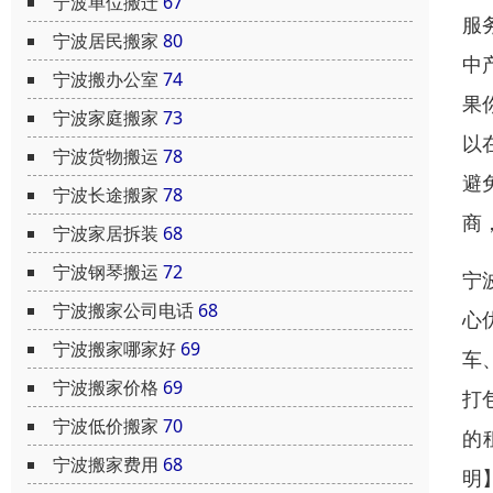
宁波单位搬迁
67
服
宁波居民搬家
80
中
宁波搬办公室
74
果
宁波家庭搬家
73
以
宁波货物搬运
78
避
宁波长途搬家
78
商
宁波家居拆装
68
宁波钢琴搬运
72
宁
宁波搬家公司电话
68
心
宁波搬家哪家好
69
车
宁波搬家价格
69
打
宁波低价搬家
70
的
宁波搬家费用
68
明