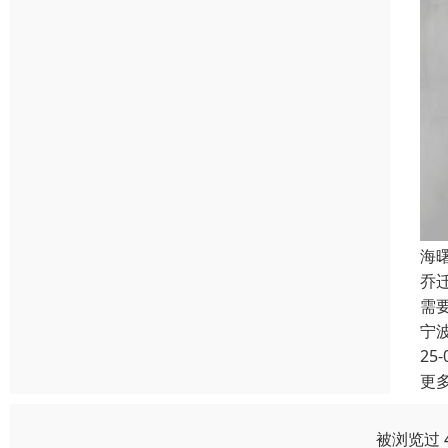
海
乔
需
宁
25-
更
被浏览过 