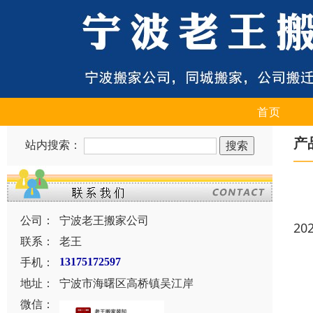
首页
产
站内搜索：
公司：
宁波老王搬家公司
20
联系：
老王
手机：
13175172597
地址：
宁波市海曙区高桥镇吴江岸
微信：