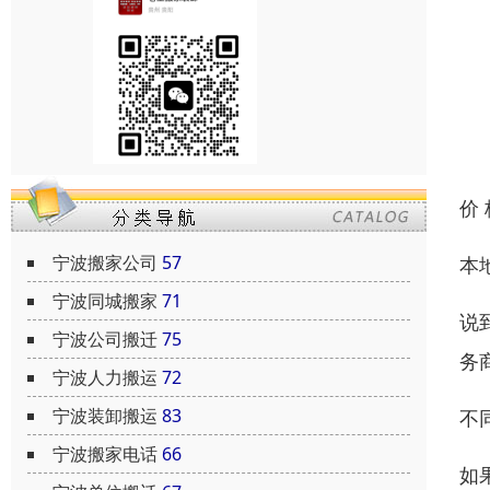
价
宁波搬家公司
57
本
宁波同城搬家
71
说
宁波公司搬迁
75
务
宁波人力搬运
72
宁波装卸搬运
83
不
宁波搬家电话
66
如