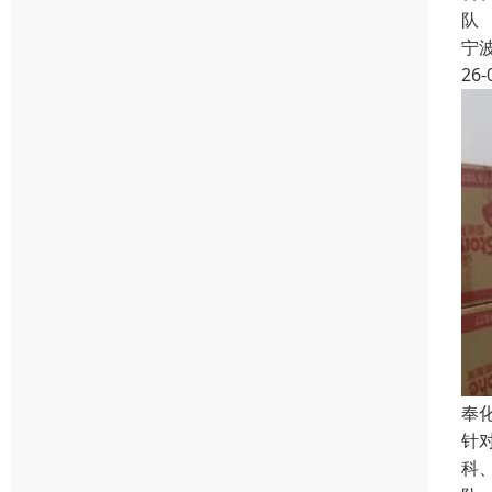
队
宁
26-
奉
针
科