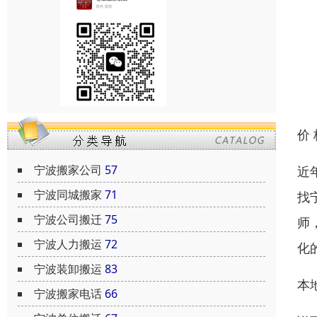
价
宁波搬家公司
57
近
宁波同城搬家
71
找
宁波公司搬迁
75
师
宁波人力搬运
72
化
宁波装卸搬运
83
本
宁波搬家电话
66