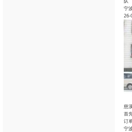
队
宁
26-
慈
首
订
宁