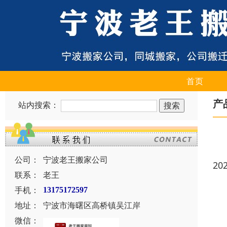
首页
产
站内搜索：
公司：
宁波老王搬家公司
20
联系：
老王
手机：
13175172597
地址：
宁波市海曙区高桥镇吴江岸
微信：