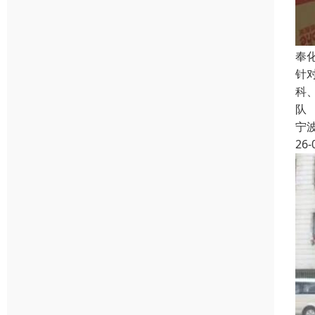
奉
针
科
队
宁
26-