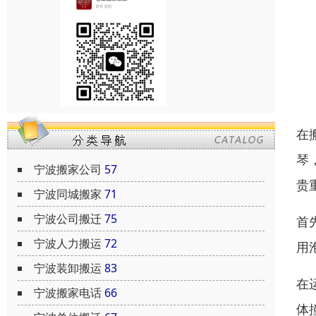
在
琴
宁波搬家公司
57
贵
宁波同城搬家
71
宁波公司搬迁
75
首
宁波人力搬运
72
用
宁波装卸搬运
83
在
宁波搬家电话
66
体