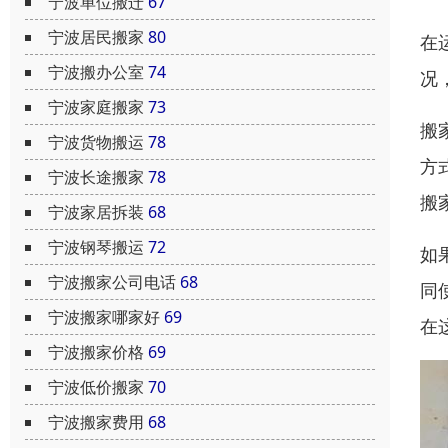
宁波单位搬迁
67
宁波居民搬家
80
在
宁波搬办公室
74
况
宁波家庭搬家
73
搬
宁波货物搬运
78
方
宁波长途搬家
78
搬
宁波家居拆装
68
宁波钢琴搬运
72
如
宁波搬家公司电话
68
同
宁波搬家哪家好
69
在
宁波搬家价格
69
宁波低价搬家
70
宁波搬家费用
68