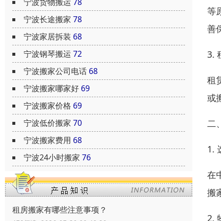
宁波货物搬运
78
等
宁波长途搬家
78
善
宁波家居拆装
68
3
宁波钢琴搬运
72
宁波搬家公司电话
68
租
宁波搬家哪家好
69
或
宁波搬家价格
69
二
宁波低价搬家
70
宁波搬家费用
68
1.
宁波24小时搬家
76
在
搬
租房搬家有哪些注意事项？
2.