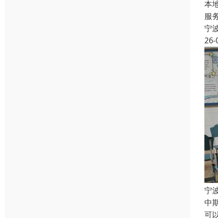
本
服
宁
26-
宁
中
可