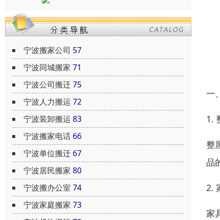
宁波搬家公司
57
宁波同城搬家
71
宁波公司搬迁
75
一
宁波人力搬运
72
1.
宁波装卸搬运
83
宁波搬家电话
66
整
宁波单位搬迁
67
品
宁波居民搬家
80
2.
宁波搬办公室
74
宁波家庭搬家
73
家