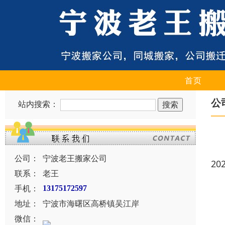
首页
公
站内搜索：
公司：
宁波老王搬家公司
20
联系：
老王
手机：
13175172597
地址：
宁波市海曙区高桥镇吴江岸
微信：