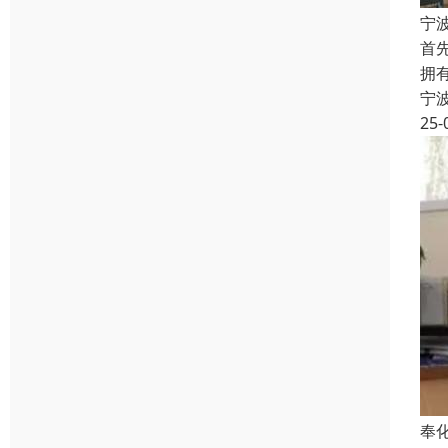
宁
首
拥
宁
25-
奉