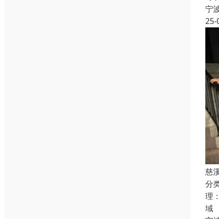
宁
25-
慈
分
理
域