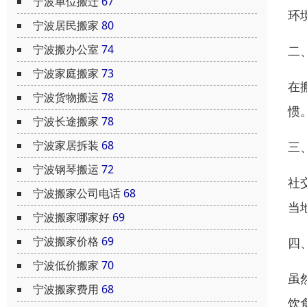
宁波单位搬迁
67
环
宁波居民搬家
80
宁波搬办公室
74
二
宁波家庭搬家
73
在
宁波货物搬运
78
惯
宁波长途搬家
78
宁波家居拆装
68
三
宁波钢琴搬运
72
社
宁波搬家公司电话
68
当
宁波搬家哪家好
69
宁波搬家价格
69
四
宁波低价搬家
70
虽
宁波搬家费用
68
饮