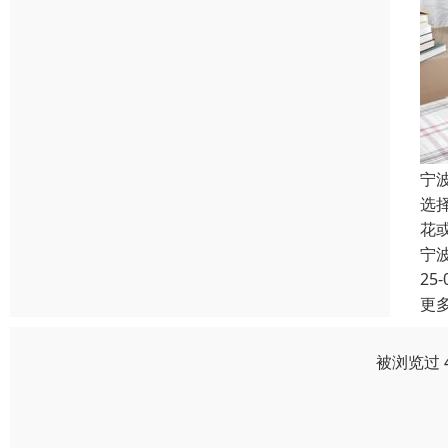
宁
选
花
宁
25-
更
被浏览过 