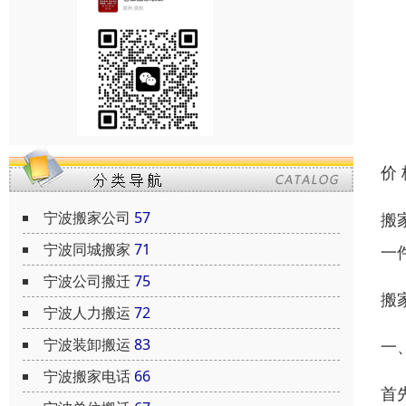
价
宁波搬家公司
57
搬
宁波同城搬家
71
一
宁波公司搬迁
75
搬
宁波人力搬运
72
宁波装卸搬运
83
一
宁波搬家电话
66
首