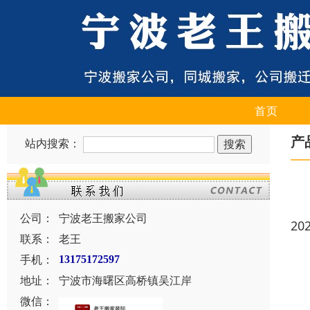
首页
产
站内搜索：
公司：
宁波老王搬家公司
20
联系：
老王
手机：
13175172597
地址：
宁波市海曙区高桥镇吴江岸
微信：