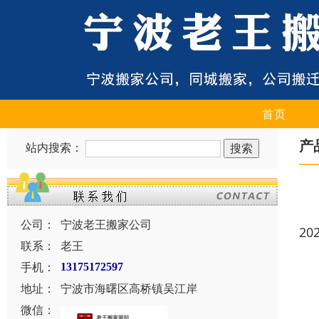
首页
产
站内搜索：
公司：
宁波老王搬家公司
20
联系：
老王
手机：
13175172597
地址：
宁波市海曙区高桥镇吴江岸
微信：