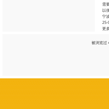
需
以
宁
25-
更
被浏览过 