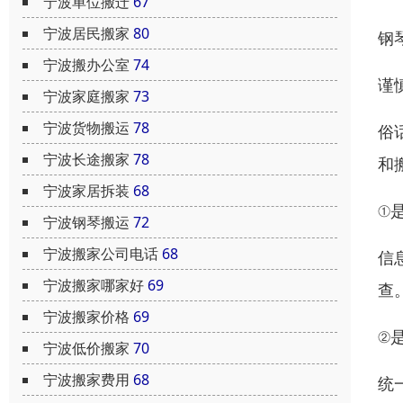
宁波单位搬迁
67
宁波居民搬家
80
钢
宁波搬办公室
74
谨
宁波家庭搬家
73
宁波货物搬运
78
俗
宁波长途搬家
78
和
宁波家居拆装
68
①
宁波钢琴搬运
72
宁波搬家公司电话
68
信
宁波搬家哪家好
69
查
宁波搬家价格
69
②
宁波低价搬家
70
宁波搬家费用
68
统