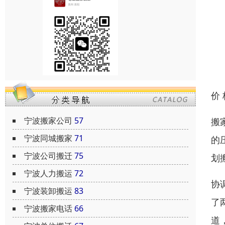
价
宁波搬家公司
57
搬
宁波同城搬家
71
的
宁波公司搬迁
75
划
宁波人力搬运
72
协
宁波装卸搬运
83
了
宁波搬家电话
66
道