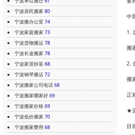
要
宁波单位搬迁
67
宁波居民搬家
80
中
宁波搬办公室
74
1
宁波家庭搬家
73
宁波货物搬运
78
搬
宁波长途搬家
78
2
宁波家居拆装
68
宁波钢琴搬运
72
搬
宁波搬家公司电话
68
正
宁波搬家哪家好
69
宁波搬家价格
69
★
宁波低价搬家
70
目
宁波搬家费用
68