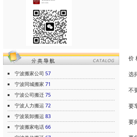
价
宁波搬家公司
57
选
宁波同城搬家
71
不
宁波公司搬迁
75
宁波人力搬运
72
要
宁波装卸搬运
83
要
宁波搬家电话
66