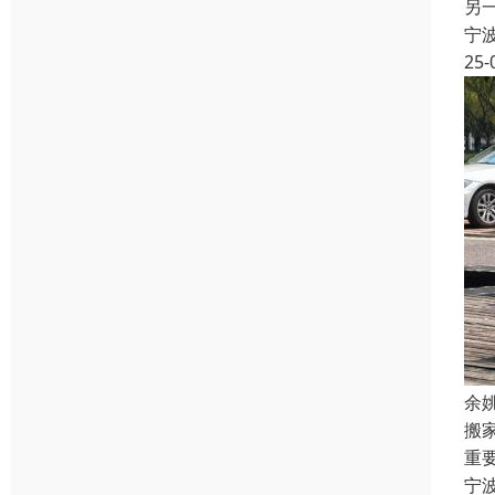
另
宁
25-
余
搬
重
宁