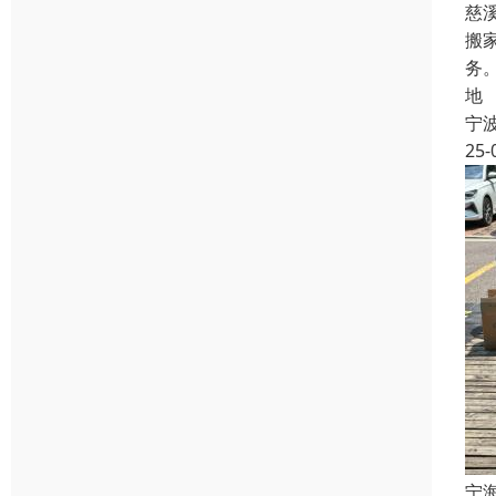
慈
搬
务
地
宁
25-
宁