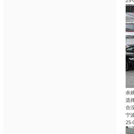
25-
余
选
合
宁
25-