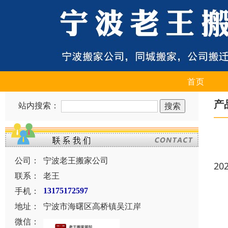
首页
产
站内搜索：
公司：
宁波老王搬家公司
20
联系：
老王
手机：
13175172597
地址：
宁波市海曙区高桥镇吴江岸
微信：