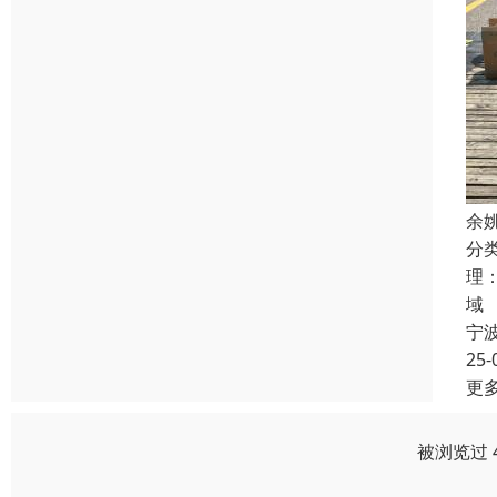
余
分
理
域
宁
25-
更
被浏览过 