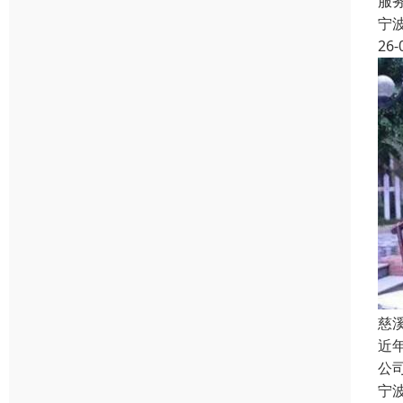
服
宁
26-
慈
近
公
宁