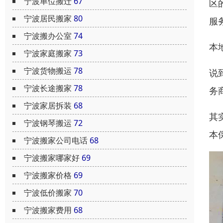
宁波单位搬迁
67
区
宁波居民搬家
80
服
宁波搬办公室
74
本
宁波家庭搬家
73
宁波货物搬运
78
说
宁波长途搬家
78
务
宁波家居拆装
68
其
宁波钢琴搬运
72
本
宁波搬家公司电话
68
宁波搬家哪家好
69
宁波搬家价格
69
宁波低价搬家
70
宁波搬家费用
68