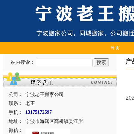
首页
产
站内搜索：
公司：
宁波老王搬家公司
20
联系：
老王
手机：
13175172597
地址：
宁波市海曙区高桥镇吴江岸
微信：