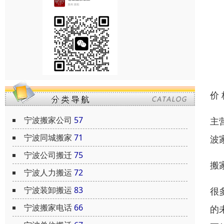
价
宁波搬家公司
57
主
宁波同城搬家
71
波
宁波公司搬迁
75
搬
宁波人力搬运
72
宁波装卸搬运
83
很
宁波搬家电话
66
的