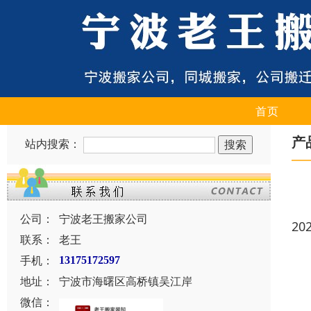
首页
产
站内搜索：
公司：
宁波老王搬家公司
20
联系：
老王
手机：
13175172597
地址：
宁波市海曙区高桥镇吴江岸
微信：