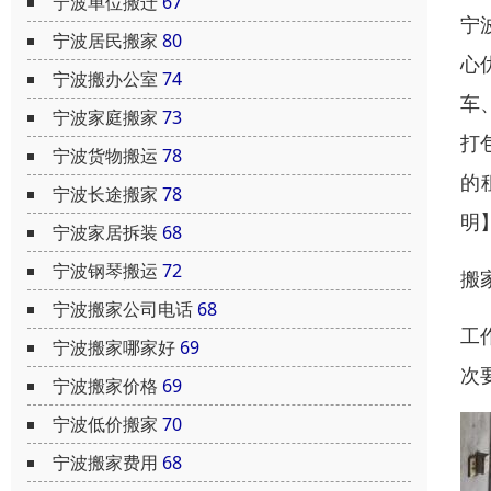
宁波单位搬迁
67
宁
宁波居民搬家
80
心
宁波搬办公室
74
车
宁波家庭搬家
73
打
宁波货物搬运
78
的
宁波长途搬家
78
明
宁波家居拆装
68
宁波钢琴搬运
72
搬
宁波搬家公司电话
68
工
宁波搬家哪家好
69
次
宁波搬家价格
69
宁波低价搬家
70
宁波搬家费用
68