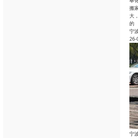
奉
搬
大
的
宁
26-
宁