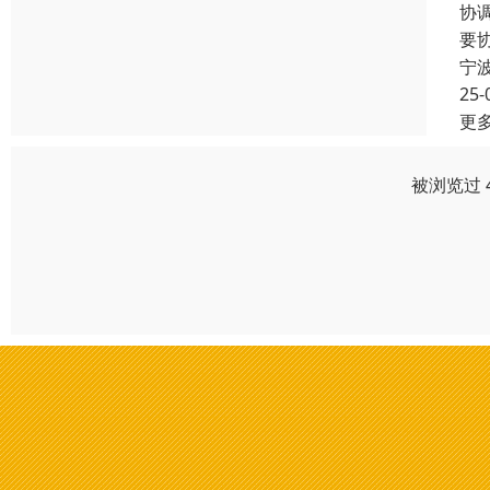
协
要
宁
25-
更
被浏览过 