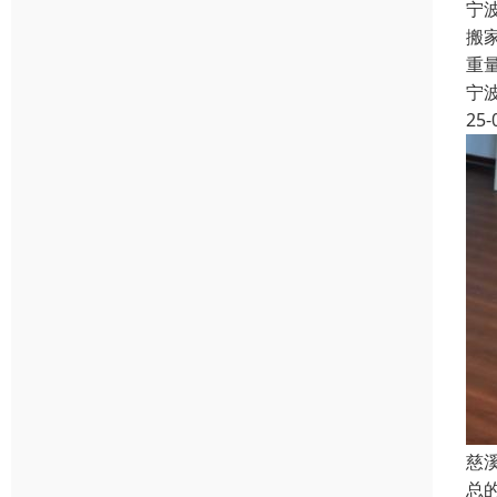
宁
搬
重
宁
25-
慈
总