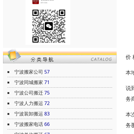
价
宁波搬家公司
57
本
宁波同城搬家
71
说
宁波公司搬迁
75
务
宁波人力搬运
72
宁波装卸搬运
83
本
宁波搬家电话
66
务